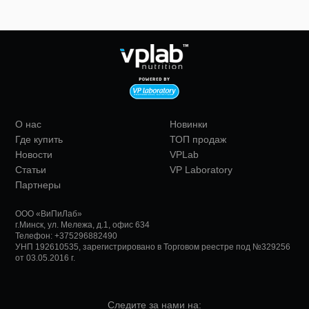
О нас
Новинки
Где купить
ТОП продаж
Новости
VPLab
Статьи
VP Laboratory
Партнеры
ООО «ВиПиЛаб»
г.Минск
,
ул. Мележа, д.1, офис 634
Телефон:
+375296882490
УНП 192610535, зарегистрировано в Торговом реестре под №329256
от 03.05.2016 г.
Следите за нами на: