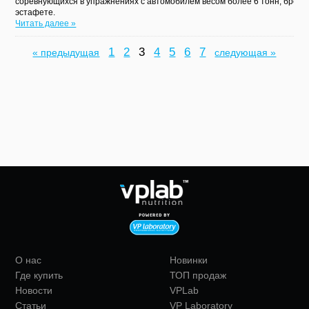
соревнующихся в упражнениях с автомобилем весом более 6 тонн, бревно
эстафете.
Читать далее »
1
2
3
4
5
6
7
« предыдущая
следующая »
О нас
Новинки
Где купить
ТОП продаж
Новости
VPLab
Статьи
VP Laboratory